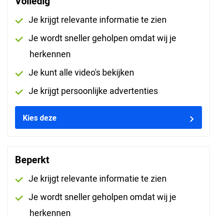
Volledig
Verzorging:
Inclusief lunch
Je krijgt relevante informatie te zien
Je wordt sneller geholpen omdat wij je
Afronding:
Certificaat
herkennen
Je kunt alle video's bekijken
Klantbeoordeling
Je krijgt persoonlijke advertenties
Gemiddelde beoordeling Onderhoud en reparatie
aan e-voertuigen Batterijmanagement
Kies deze
1267 beoordelingen
Beperkt
Je krijgt relevante informatie te zien
Sorteren op
Je wordt sneller geholpen omdat wij je
ERVARINGEN
herkennen