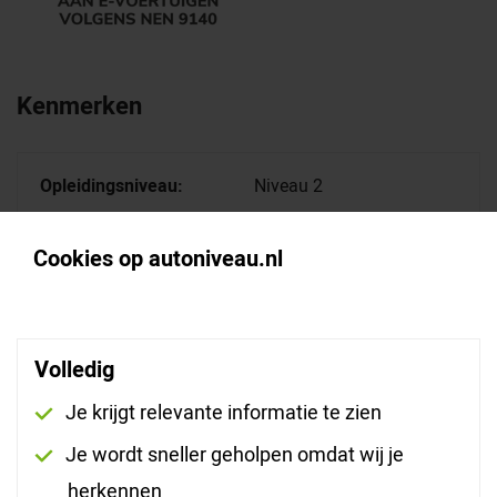
Kenmerken
Opleidingsniveau:
Niveau 2
Verzorging:
Inclusief lunch
Cookies op autoniveau.nl
Klantbeoordeling
Volledig
Gemiddelde beoordeling Veilig werken aan e-
voertuigen Gevorderd (VP NEN-9140)
Je krijgt relevante informatie te zien
1519 beoordelingen
Je wordt sneller geholpen omdat wij je
herkennen