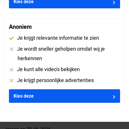
Kies deze
Erwin op 30-06-2026
Anoniem
Je krijgt relevante informatie te zien
Je wordt sneller geholpen omdat wij je
Nee
herkennen
Roy op 30-06-2026
Je kunt alle video's bekijken
Je krijgt persoonlijke advertenties
Jay op 30-06-2026
Kies deze
Jeroen op 30-06-2026