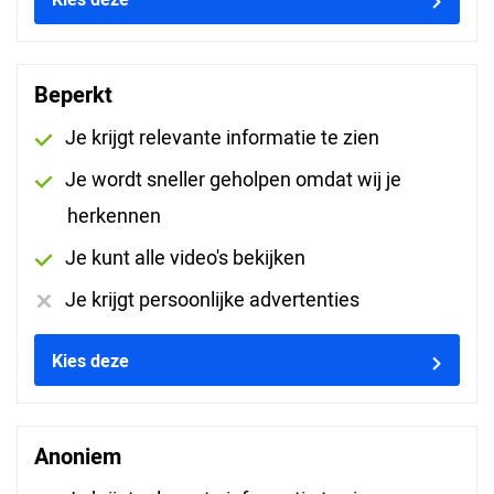
Beperkt
Professionele kunststof koffer
Je krijgt relevante informatie te zien
Deze Professionele kunststof koffer zorgt
Je wordt sneller geholpen omdat wij je
ervoor dat u de Remote altijd goed beschermt
herkennen
kunt opbergen of transporteren. De
voorgevormde inleg zorgt ervoor dat de
Je kunt alle video's bekijken
Remote en eventuele tablet passend in de
Je krijgt persoonlijke advertenties
koffer kunnen worden opgeborgen.
Kies deze
Meer informatie
€ 50
Anoniem