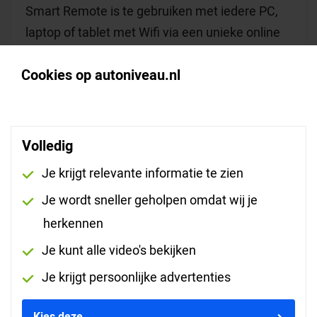
Smart Remote is te gebruiken met iedere PC,
laptop of tablet met Wifi via een unieke online
website. De Smart Remote is een vereiste
Cookies op autoniveau.nl
interface om gebruik te kunnen maken van
AutoNiveau Remote Diagnostics.
Meer informatie
Volledig
€ 929
Je krijgt relevante informatie te zien
Je wordt sneller geholpen omdat wij je
herkennen
Je kunt alle video's bekijken
Je krijgt persoonlijke advertenties
Kies deze