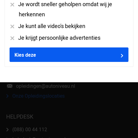
Je wordt sneller geholpen omdat wij je
herkennen
VOLG ONS
Je kunt alle video's bekijken
Je krijgt persoonlijke advertenties
CONTACT
Kies deze
(088) 00 44 123
info@autoniveau.nl
opleidingen@autoniveau.nl
Onze Opleidingslocaties
HELPDESK
(088) 00 44 112