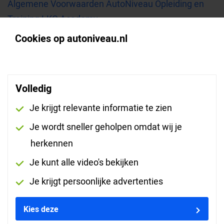
Algemene Voorwaarden AutoNiveau Opleiding en
Training LKQ Academy
Cookies op autoniveau.nl
Algemene Voorwaarden AutoNiveau Opleiding en
Training AutoNiveau
Volledig
Algemene Voorwaarden AutoNiveau
Je krijgt relevante informatie te zien
Remote Diagnostics
Je wordt sneller geholpen omdat wij je
herkennen
Hier vindt u onze Algemene Voorwaarden van de
Je kunt alle video's bekijken
Remote Diagnostics. Download het bestand in pdf-
formaat.
Je krijgt persoonlijke advertenties
Algemene Voorwaarden AutoNiveau Remote
Kies deze
Diagnostics