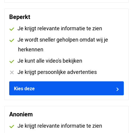
AutoNiveau Remote Diagnostics
Beperkt
gebruikershandleiding
Je krijgt relevante informatie te zien
AutoNiveau Remote Diagnostics
Je wordt sneller geholpen omdat wij je
gebruikershandleiding
herkennen
Je kunt alle video's bekijken
Je krijgt persoonlijke advertenties
Cookies en privacy
Kies deze
Hier vindt u onze Cookie- en privacystatements.
Download het bestand in pdf-formaat.
Anoniem
Cookie en privacybeleid AutoNiveau 2020-06
Je krijgt relevante informatie te zien