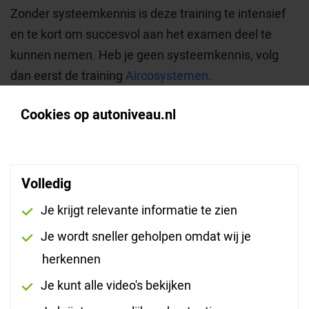
Zonder systeemkennis is deze training te intensief
en te kort om succesvol aan het examen deel te
kunnen nemen. Heb je geen systeemkennis, volg
dan eerst de training
Aircosystemen
.
Kenmerken
Cookies op autoniveau.nl
Branche:
Truck, Auto,
Schadeherstel
Volledig
Je krijgt relevante informatie te zien
Functie:
Basis technicus Truck,
Basis technicus, BBL-
Je wordt sneller geholpen omdat wij je
student, Schadetechnicus
herkennen
Opleidingsniveau:
Niveau 2
Je kunt alle video's bekijken