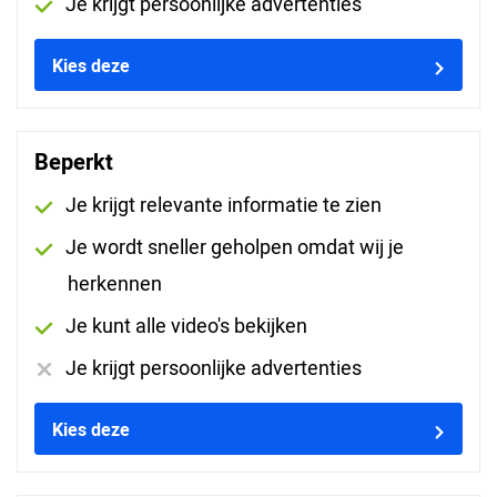
Je krijgt persoonlijke advertenties
Werkvorm:
Online, Praktijk
Verzorging:
Inclusief lunch
Kies deze
Data en locaties
Beperkt
7 trainingen
Je krijgt relevante informatie te zien
Je wordt sneller geholpen omdat wij je
Sorteren op
herkennen
Je kunt alle video's bekijken
Je krijgt persoonlijke advertenties
Kies deze
di 08-09-2026
Nieuwegein
08:30