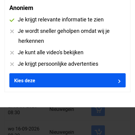
Anoniem
wo 09-09-2026
Nieuwegein
Je krijgt relevante informatie te zien
08:30
Je wordt sneller geholpen omdat wij je
do 10-09-2026
herkennen
Nieuwegein
08:30
Je kunt alle video's bekijken
vr 11-09-2026
Je krijgt persoonlijke advertenties
Nieuwegein
08:30
Kies deze
ma 14-09-2026
Nieuwegein
08:30
di 15-09-2026
Nieuwegein
08:30
wo 16-09-2026
Nieuwegein