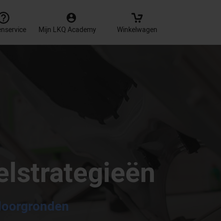
enservice
Mijn LKQ Academy
Winkelwagen
lstrategieën
 doorgronden