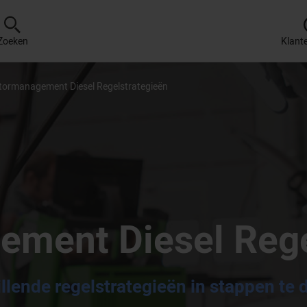
Zoeken
Klant
ormanagement Diesel Regelstrategieën
ment Diesel Rege
illende regelstrategieën in stappen te