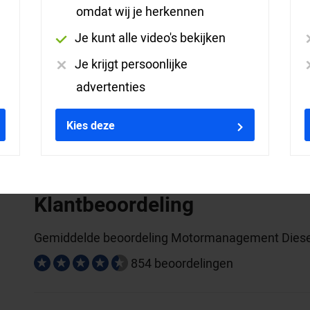
omdat wij je herkennen
Kenmerken
Je kunt alle video's bekijken
Opleidingsniveau:
Niv
Je krijgt persoonlijke
advertenties
Verzorging:
Incl
Kies deze
Afronding:
Cert
Klantbeoordeling
Gemiddelde beoordeling Motormanagement Diesel
854 beoordelingen