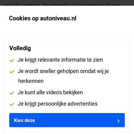
op het voertuig. De operator zal aangeven of een
onbekende dienst succesvol zal zijn. Altijd op de
Cookies op autoniveau.nl
hoogte zijn van nieuwe diensten en ontwikkelingen?
Schrijf je in voor de AutoNiveau Remote Diagnostics
Newsflash.
Volledig
Je krijgt relevante informatie te zien
Je wordt sneller geholpen omdat wij je
herkennen
Je kunt alle video's bekijken
Je krijgt persoonlijke advertenties
Kies deze